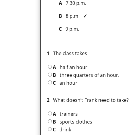
A
7.30 p.m.
B
8 p.m.
✓
C
9 p.m.
1
The class takes
A
half an hour.
B
three quarters of an hour.
C
an hour.
2
What doesn’t Frank need to take?
A
trainers
B
sports clothes
C
drink