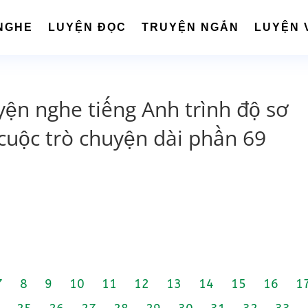
NGHE
LUYỆN ĐỌC
TRUYỆN NGẮN
LUYỆN 
yện nghe tiếng Anh trình độ sơ
cuộc trò chuyện dài phần 69
7
8
9
10
11
12
13
14
15
16
1