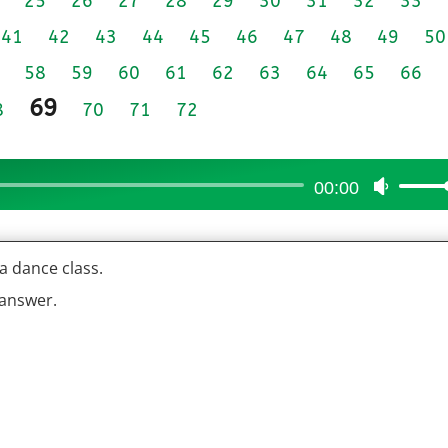
25
26
27
28
29
30
31
32
33
41
42
43
44
45
46
47
48
49
50
58
59
60
61
62
63
64
65
66
69
8
70
71
72
00:00
Use
Up/Do
Arrow
 a dance class.
keys
to
 answer.
increas
or
decrea
volume