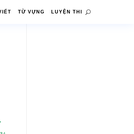
VIẾT
TỪ VỰNG
LUYỆN THI
7