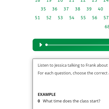
18
19
20
21
22
23
24
35
36
37
38
39
40
51
52
53
54
55
56
57
6
Audio
Player
Listen to Jessica talking to Frank about
For each question, choose the correct
EXAMPLE
0
What time does the class start?