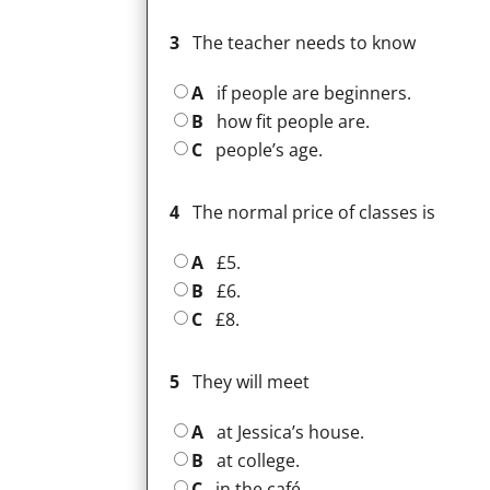
3
The teacher needs to know
A
if people are beginners.
B
how fit people are.
C
people’s age.
4
The normal price of classes is
A
£5.
B
£6.
C
£8.
5
They will meet
A
at Jessica’s house.
B
at college.
C
in the café.