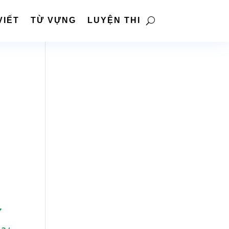
VIẾT
TỪ VỰNG
LUYỆN THI
7