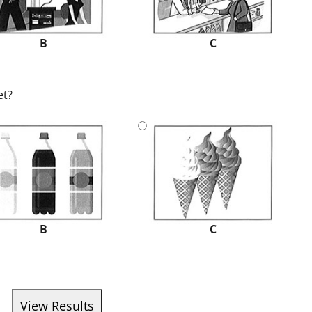
B
C
et?
B
C