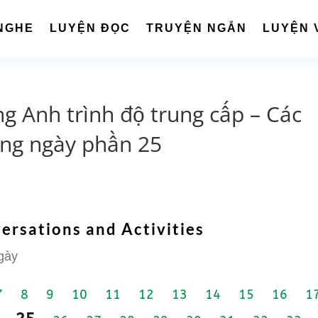
NGHE
LUYỆN ĐỌC
TRUYỆN NGẮN
LUYỆN 
ng Anh trình độ trung cấp – Các
àng ngày phần 25
ersations and Activities
gày
7
8
9
10
11
12
13
14
15
16
1