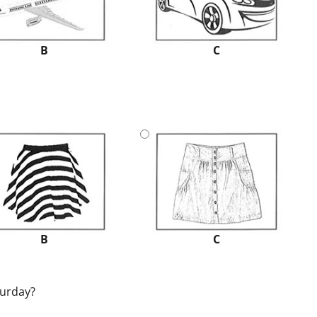
B
C
B
C
turday?