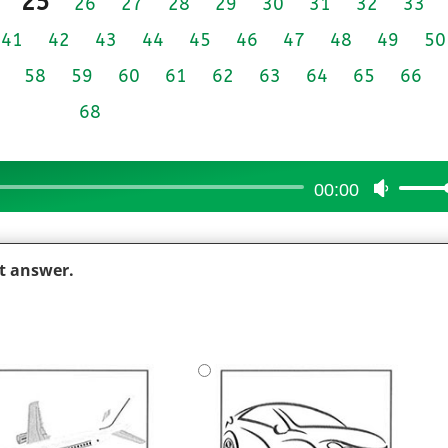
25
26
27
28
29
30
31
32
33
41
42
43
44
45
46
47
48
49
50
58
59
60
61
62
63
64
65
66
68
00:00
Use
Up/Do
Arrow
ct answer.
keys
to
increas
or
decrea
volume