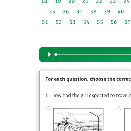
18
19
20
21
22
23
24
35
36
37
38
39
40
51
52
53
54
55
56
57
Audio
Player
For each question, choose the corre
1
How had the girl expected to travel?