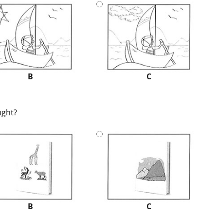
B
C
ught?
B
C