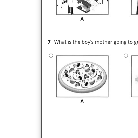
A
7
What is the boy’s mother going to g
A