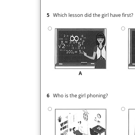
5
Which lesson did the girl have first?
A
6
Who is the girl phoning?