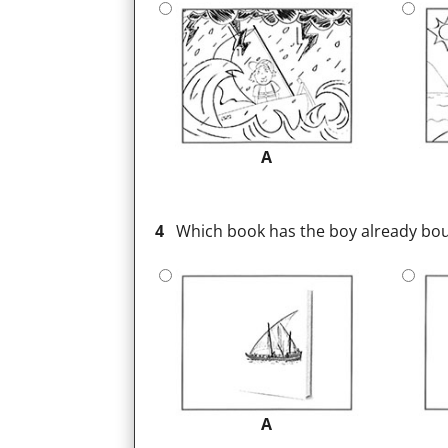
A
4
Which book has the boy already bo
A