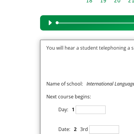
18
19
20
2
Audio
Player
You will hear a student telephoning a 
Name of school:
International Langua
Next course begins:
Day:
1
Date:
2
3rd