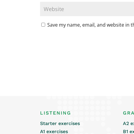
Save my name, email, and website in t
LISTENING
GR
Starter exercises
A2 e
A1 exercises
B1 e