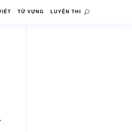
VIẾT
TỪ VỰNG
LUYỆN THI
7