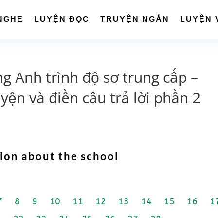
NGHE
LUYỆN ĐỌC
TRUYỆN NGẮN
LUYỆN 
ng Anh trình độ sơ trung cấp –
ện và điền câu trả lời phần 2
ion about the school
7
8
9
10
11
12
13
14
15
16
1