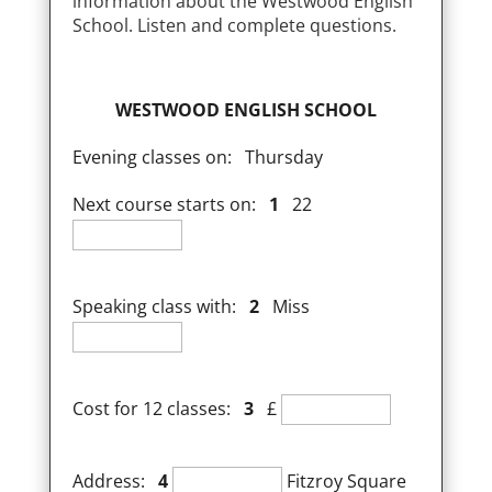
information about the Westwood English
School. Listen and complete questions.
WESTWOOD ENGLISH SCHOOL
Evening classes on: Thursday
Next course starts on:
1
22
Speaking class with:
2
Miss
Cost for 12 classes:
3
£
Address:
4
Fitzroy Square