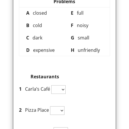
Problems
A
closed
E
full
B
cold
F
noisy
C
dark
G
small
D
expensive
H
unfriendly
Restaurants
1
Carla’s Café
2
Pizza Place