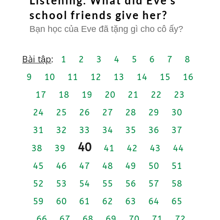
Listening: What did Eve's
school friends give her?
Bạn học của Eve đã tặng gì cho cô ấy?
Bài tập
:
1
2
3
4
5
6
7
8
9
10
11
12
13
14
15
16
17
18
19
20
21
22
23
24
25
26
27
28
29
30
31
32
33
34
35
36
37
40
38
39
41
42
43
44
45
46
47
48
49
50
51
52
53
54
55
56
57
58
59
60
61
62
63
64
65
66
67
68
69
70
71
72