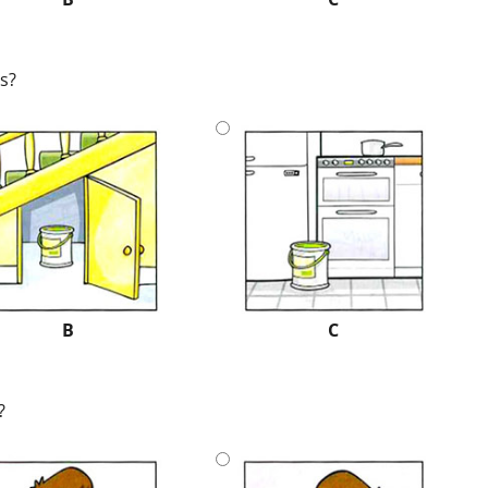
s?
B
C
?