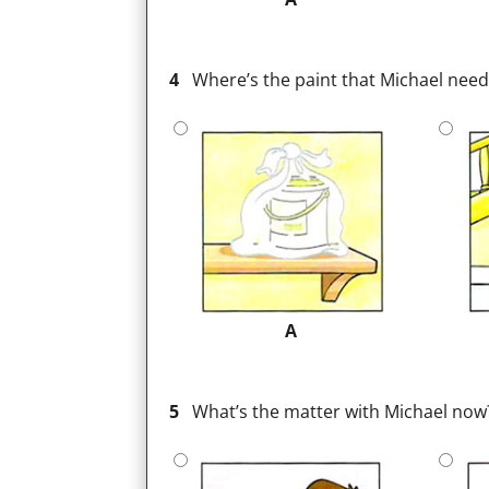
4
Where’s the paint that Michael need
A
5
What’s the matter with Michael now