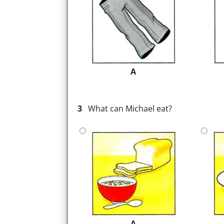
A
3
What can Michael eat?
A