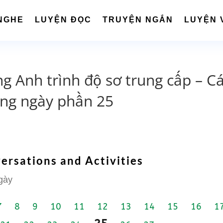
NGHE
LUYỆN ĐỌC
TRUYỆN NGẮN
LUYỆN 
ng Anh trình độ sơ trung cấp – C
àng ngày phần 25
ersations and Activities
gày
7
8
9
10
11
12
13
14
15
16
1