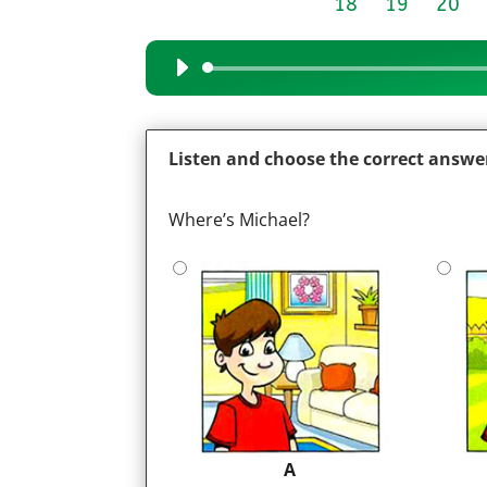
18
19
20
Audio
Player
Listen and choose the correct answe
Where’s Michael?
A