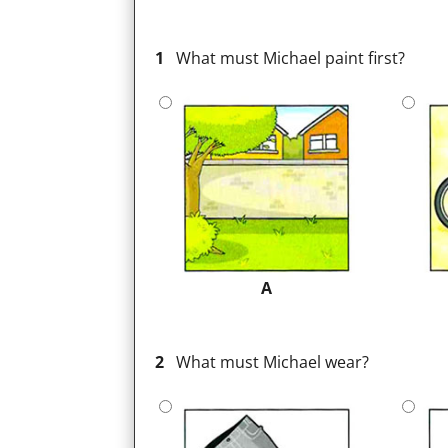
1
What must Michael paint first?
A
2
What must Michael wear?