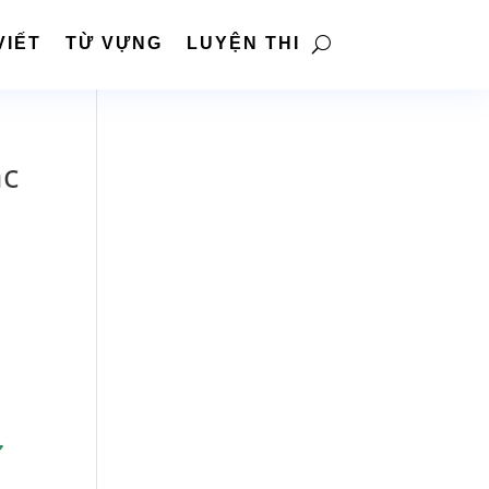
VIẾT
TỪ VỰNG
LUYỆN THI
ác
7