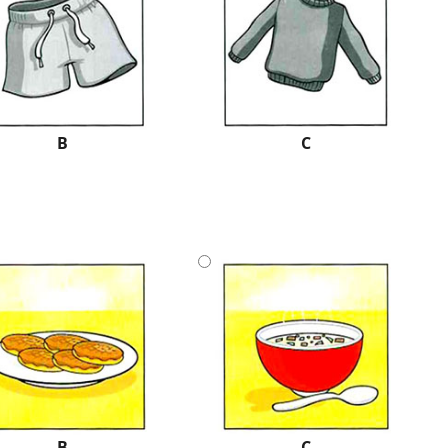
B
C
B
C