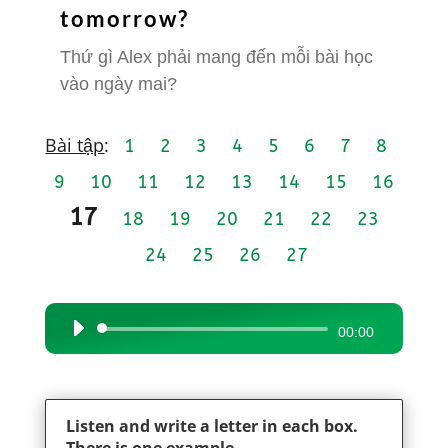
tomorrow?
Thứ gì Alex phải mang đến mỗi bài học
vào ngày mai?
Bài tập
:
1
2
3
4
5
6
7
8
9
10
11
12
13
14
15
16
17
18
19
20
21
22
23
24
25
26
27
Audio
00:00
Player
Listen and write a letter in each box.