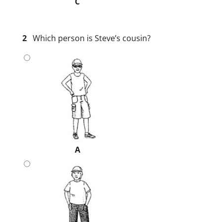
C
2
Which person is Steve’s cousin?
A