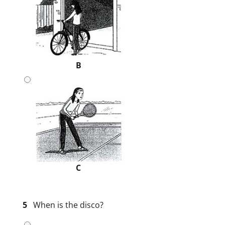
B
C
5
When is the disco?