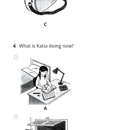
C
4
What is Katia doing now?
A