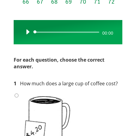
66
67
68
69
70
71
72
Audio
00:00
Player
For each question, choose the correct
answer.
1
How much does a large cup of coffee cost?