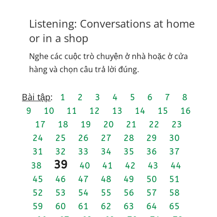
Listening: Conversations at home
or in a shop
Nghe các cuộc trò chuyện ở nhà hoặc ở cửa
hàng và chọn câu trả lời đúng.
Bài tập
:
1
2
3
4
5
6
7
8
9
10
11
12
13
14
15
16
17
18
19
20
21
22
23
24
25
26
27
28
29
30
31
32
33
34
35
36
37
39
38
40
41
42
43
44
45
46
47
48
49
50
51
52
53
54
55
56
57
58
59
60
61
62
63
64
65