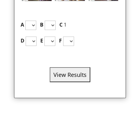
A
B
C
1
D
E
F