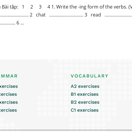
s) Bài tập: 1 2 3 4 1. Write the -ing form of the verbs. (V
ce ……………………….. 2 chat ……………………….. 3 read ……………………
….. 6 ...
AMMAR
VOCABULARY
xercises
A2 exercises
xercises
B1 exercises
xercises
B2 exercises
xercises
C1 exercises