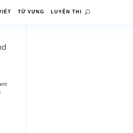
VIẾT
TỪ VỰNG
LUYỆN THI
nd
sent
)