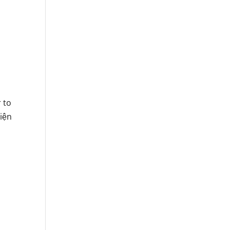
 to
hiện