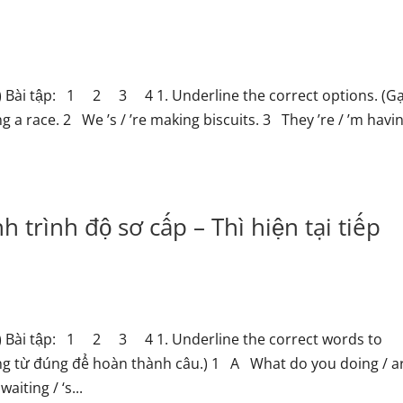
us) Bài tập: 1 2 3 4 1. Underline the correct options. (G
g a race. 2 We ’s / ’re making biscuits. 3 They ’re / ’m havi
 trình độ sơ cấp – Thì hiện tại tiếp
ous) Bài tập: 1 2 3 4 1. Underline the correct words to
ng từ đúng để hoàn thành câu.) 1 A What do you doing / a
iting / ‘s...