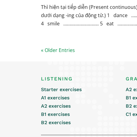
Thì hiện tại tiếp diễn (Present continuou
dưới dạng -ing của động từ.) 1 dan
4 smile ……………………….. 5 eat ……………………
« Older Entries
LISTENING
GR
Starter exercises
A2 e
A1 exercises
B1 e
A2 exercises
B2 e
B1 exercises
C1 e
B2 exercises